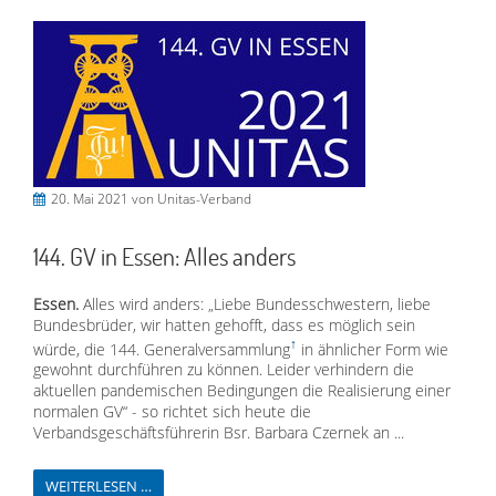
20. Mai 2021
von Unitas-Verband
144. GV in Essen: Alles anders
Essen.
Alles wird anders: „Liebe Bundesschwestern, liebe
Bundesbrüder, wir hatten gehofft, dass es möglich sein
würde, die 144.
Generalversammlung
in ähnlicher Form wie
gewohnt durchführen zu können. Leider verhindern die
aktuellen pandemischen Bedingungen die Realisierung einer
normalen GV“ - so richtet sich heute die
Verbandsgeschäftsführerin Bsr. Barbara Czernek an ...
WEITERLESEN …