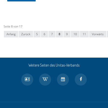
Seite 8 von 17
Anfang
Zurück
5
6
7
8
9
10
11
Vorwärts
Weitere Seiten des Unitas-Verbands