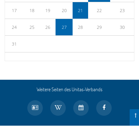
17
18
19
20
21
22
23
24
25
26
27
28
29
30
31
Weitere Seiten des Unitas-Verbands