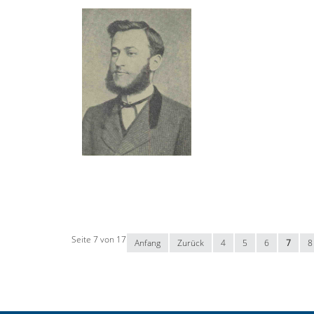
Seite 7 von 17
Anfang
Zurück
4
5
6
7
8