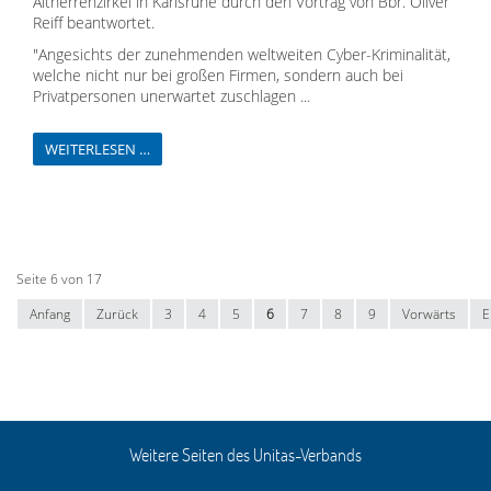
Altherrenzirkel in Karlsruhe durch den Vortrag von Bbr. Oliver
Reiff beantwortet.
"Angesichts der zunehmenden weltweiten Cyber-Kriminalität,
welche nicht nur bei großen Firmen, sondern auch bei
Privatpersonen unerwartet zuschlagen ...
WEITERLESEN …
Seite 6 von 17
Anfang
Zurück
3
4
5
6
7
8
9
Vorwärts
E
Weitere Seiten des Unitas-Verbands