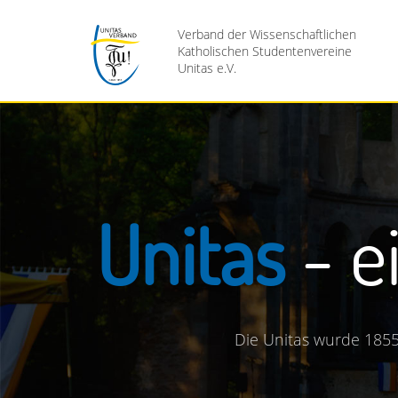
Verband der Wissenschaftlichen
Katholischen Studentenvereine
Unitas e.V.
Gib dein
Du bist an mehr als nur d