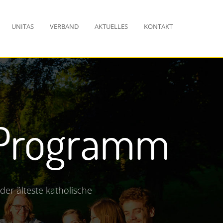
UNITAS
VERBAND
AKTUELLES
KONTAKT
in
Zuhause
ndsätze wichtig? Du suchst