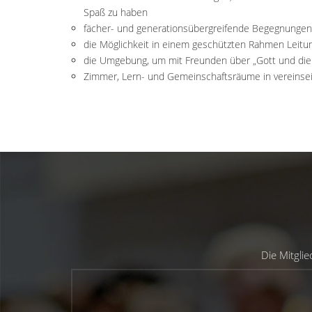
Spaß zu haben
fächer- und generationsübergreifende Begegnungen,
die Möglichkeit in einem geschützten Rahmen Leit
die Umgebung, um mit Freunden über „Gott und die
Zimmer, Lern- und Gemeinschaftsräume in vereins
Die Mitgli