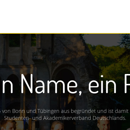
em
Studium
e
einem Studienfach interessiert? Dir sind Werte und Gru
Freunde fürs Leben?