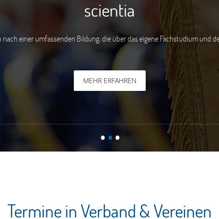
amicitia
tlose und solidarische Hilfe, die auf lebenslanger Freundschaft über die Gen
MEHR ERFAHREN
•
•
•
Termine in Verband & Vereinen