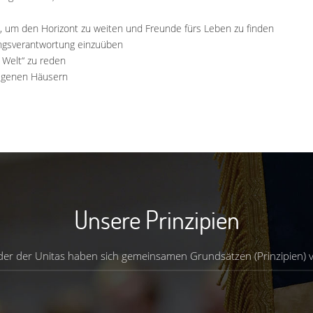
 um den Horizont zu weiten und Freunde fürs Leben zu finden
ungsverantwortung einzuüben
 Welt“ zu reden
eigenen Häusern
Unsere Prinzipien
eder der Unitas haben sich gemeinsamen Grundsätzen (Prinzipien) ve