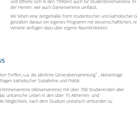
und öffnete sich in den 1990ern auch für Studentinnenvereine. Er
der Herren- wie auch Damenvereine umfasst.
Wir leben eine zeitgemäße Form studentischer und katholischer 
gestalten daraus ein eigenes Programm mit wissenschaftlichen, re
Vereine verfügen dazu über eigene Räumlichkeiten.
us
n Treffen, u.a. die jährliche
Generalversammlung
, Aktiventage
agen katholischer Soziallehre und Politik.
tinnenvereine (Aktivenvereine) mit über 700 Studierenden aller
das unitarische Leben in den über 75 Altherren- und
die Möglichkeit, nach dem Studium unitarisch verbunden zu