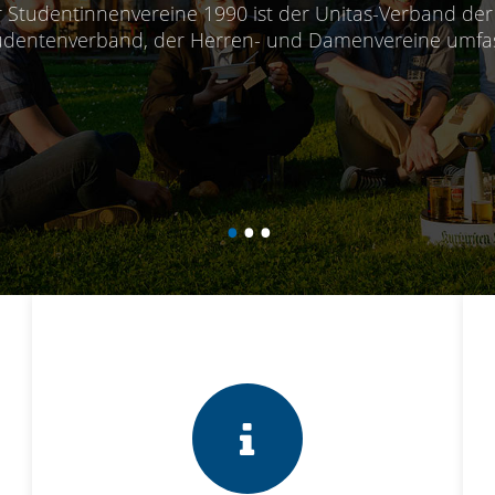
Bei uns bist du richtig!
UNITAS VOR ORT
UNSERE PRINZIPIEN
•
•
•