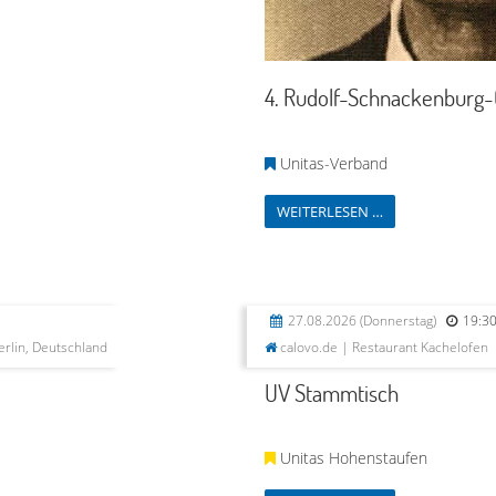
4. Rudolf-Schnackenburg
Unitas-Verband
WEITERLESEN …
27.08.2026
(Donnerstag)
19:3
rlin, Deutschland
calovo.de | Restaurant Kachelofen
UV Stammtisch
Unitas Hohenstaufen