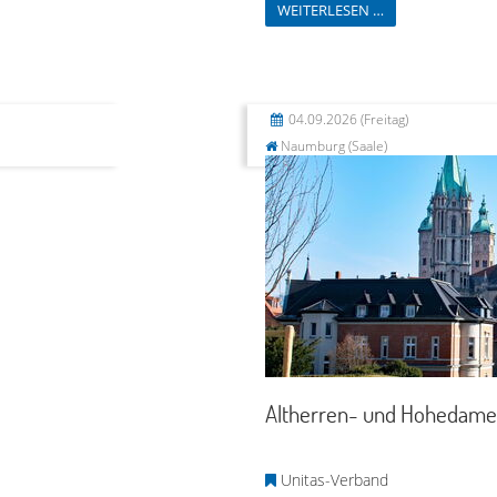
WEITERLESEN …
04.09.2026
(Freitag)
Naumburg (Saale)
Altherren- und Hohedam
Unitas-Verband