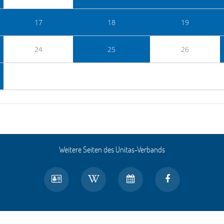
17
18
19
24
25
26
Weitere Seiten des Unitas-Verbands