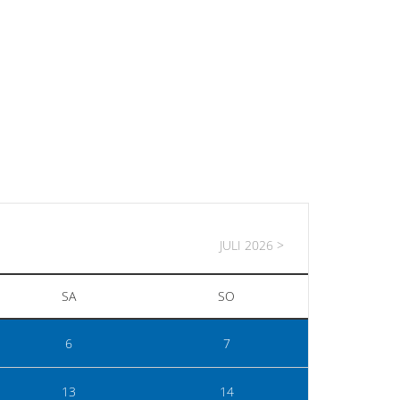
JULI 2026 >
SA
SO
6
7
13
14