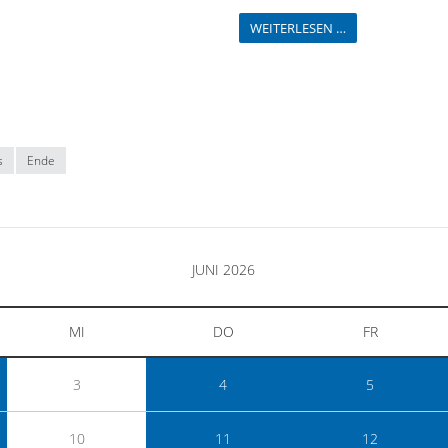
WEITERLESEN …
s
Ende
JUNI 2026
MI
DO
FR
3
4
5
10
11
12