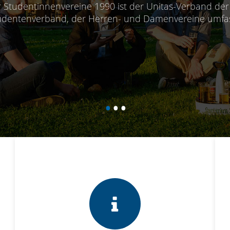
1990 ist der Unitas-Verband der einzige katholische
erren- und Damenvereine umfasst.
•
•
•