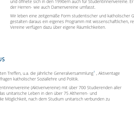
und öffnete sich in den 1990ern auch für Studentinnenvereine. Er
der Herren- wie auch Damenvereine umfasst.
Wir leben eine zeitgemäße Form studentischer und katholischer 
gestalten daraus ein eigenes Programm mit wissenschaftlichen, re
Vereine verfügen dazu über eigene Räumlichkeiten.
us
n Treffen, u.a. die jährliche
Generalversammlung
, Aktiventage
agen katholischer Soziallehre und Politik.
tinnenvereine (Aktivenvereine) mit über 700 Studierenden aller
das unitarische Leben in den über 75 Altherren- und
die Möglichkeit, nach dem Studium unitarisch verbunden zu