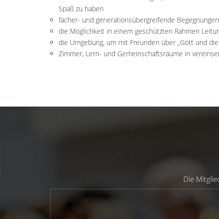
Spaß zu haben
fächer- und generationsübergreifende Begegnungen,
die Möglichkeit in einem geschützten Rahmen Leit
die Umgebung, um mit Freunden über „Gott und die
Zimmer, Lern- und Gemeinschaftsräume in vereins
Die Mitgli