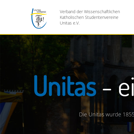
Verband der Wissenschaftlichen
Katholischen Studentenvereine
Unitas e.V.
itas
- ein Na
Die Unitas wurde 1855 von Bonn und Tübinge
Studenten- und Aka