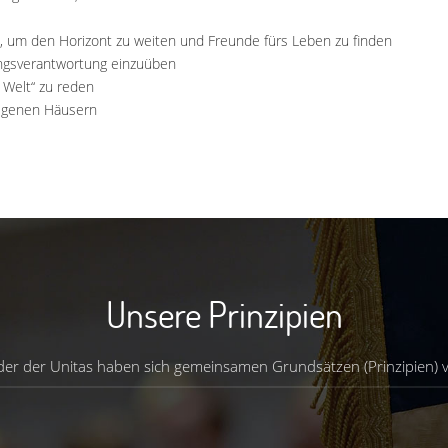
 um den Horizont zu weiten und Freunde fürs Leben zu finden
ungsverantwortung einzuüben
 Welt“ zu reden
eigenen Häusern
Unsere Prinzipien
eder der Unitas haben sich gemeinsamen Grundsätzen (Prinzipien) ve