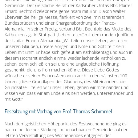
Gemeinde. Der Geistliche Beirat der Karlsruher Unitas Bbr. Pfarrer
Erhard Bechtold zelebrierte gemeinsam mit Bbr. Diakon Walter
Eberwein die heilige Messe, flankiert von zwei ministrierenden
Bundesbrüdern und einer Chargenabordnung der Franco-
Alemannia. In seiner Predigt verband Bbr. Bechtold das Motto des
Katholikentags in Stuttgart „Leben teilen“ mit dem runden Jubiläum
der Unitas Franco-Alemannia: „Wir teilen unser Leben, wir teilen
unseren Glauben, unsere Sorgen und Nöte und Gott teilt sein
Leben mit uns“. Er habe sich gefreut am Katholikentag und auch in
diesem Hochamt endlich einmal wieder lachende Katholiken zu
sehen, denn schließlich sei uns eine unglaubliche Hoffnung
geschenkt, die uns froh machen könne. Diese Liebe Gottes
wünsche er seiner Franco-Alemannia auch in den nächsten 100
Jahren: „diese Grundlagen des Glaubens, des Miteinanders, die
Grundsätze – teilen wir unser Leben, gehen wir miteinander und
wissen wir, dass wir am Ende eins sein werden, untereinander und
mit Gott.“
Festsitzung mit Vortrag von Prof. Thomas Schimmel
Nach dem geistlichen Höhepunkt des Festwochenende ging es
nach einer kleiner Stärkung im benachbarten Gemeindesaal der
letzten Veranstaltung des Wochenendes entgegen: der