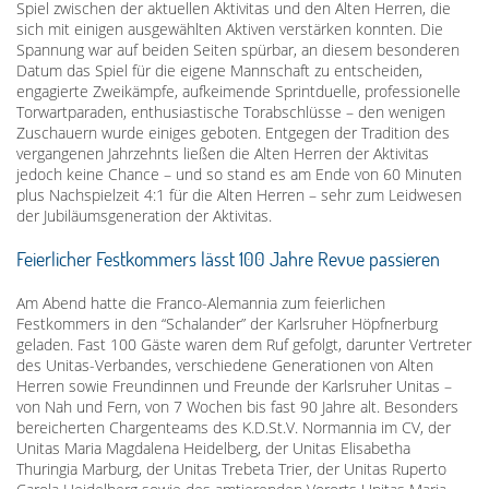
Spiel zwischen der aktuellen Aktivitas und den Alten Herren, die
sich mit einigen ausgewählten Aktiven verstärken konnten. Die
Spannung war auf beiden Seiten spürbar, an diesem besonderen
Datum das Spiel für die eigene Mannschaft zu entscheiden,
engagierte Zweikämpfe, aufkeimende Sprintduelle, professionelle
Torwartparaden, enthusiastische Torabschlüsse – den wenigen
Zuschauern wurde einiges geboten. Entgegen der Tradition des
vergangenen Jahrzehnts ließen die Alten Herren der Aktivitas
jedoch keine Chance – und so stand es am Ende von 60 Minuten
plus Nachspielzeit 4:1 für die Alten Herren – sehr zum Leidwesen
der Jubiläumsgeneration der Aktivitas.
Feierlicher Festkommers lässt 100 Jahre Revue passieren
Am Abend hatte die Franco-Alemannia zum feierlichen
Festkommers in den “Schalander” der Karlsruher Höpfnerburg
geladen. Fast 100 Gäste waren dem Ruf gefolgt, darunter Vertreter
des Unitas-Verbandes, verschiedene Generationen von Alten
Herren sowie Freundinnen und Freunde der Karlsruher Unitas –
von Nah und Fern, von 7 Wochen bis fast 90 Jahre alt. Besonders
bereicherten Chargenteams des K.D.St.V. Normannia im CV, der
Unitas Maria Magdalena Heidelberg, der Unitas Elisabetha
Thuringia Marburg, der Unitas Trebeta Trier, der Unitas Ruperto