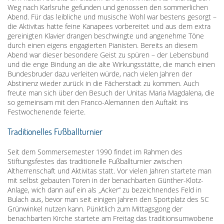
Weg nach Karlsruhe gefunden und genossen den sommerlichen
Abend. Für das leibliche und musische Wohl war bestens gesorgt –
die Aktivitas hatte feine Kanapees vorbereitet und aus dem extra
gereinigten Klavier drangen beschwingte und angenehme Töne
durch einen eigens engagierten Pianisten. Bereits an diesem
Abend war dieser besondere Geist zu spüren – der Lebensbund
und die enge Bindung an die alte Wirkungsstätte, die manch einen
Bundesbruder dazu verleiten würde, nach vielen Jahren der
Abstinenz wieder zurück in die Fächerstadt zu kommen. Auch
freute man sich über den Besuch der Unitas Maria Magdalena, die
so gemeinsam mit den Franco-Alemannen den Auftakt ins
Festwochenende feierte.
Traditionelles Fußballturnier
Seit dem Sommersemester 1990 findet im Rahmen des
Stiftungsfestes das traditionelle Fußballturnier zwischen
Altherrenschaft und Aktivitas statt. Vor vielen Jahren startete man
mit selbst gebauten Toren in der benachbarten Günther-Klotz-
Anlage, wich dann auf ein als „Acker“ zu bezeichnendes Feld in
Bulach aus, bevor man seit einigen Jahren den Sportplatz des SC
Grünwinkel nutzen kann. Pünktlich zum Mittagsgong der
benachbarten Kirche startete am Freitag das traditionsumwobene