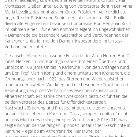
Carola Heidelberg sowie des amtierenden Vororts Unitas Maria
Montessori Gießen unter Leitung von Vorortspräsidentin Bsr. Anna
Maria Leveling das bunt geschmückte Präsidium. Auf herzlichste
begrüßte der Präside und Senior des Jubelsemester Bbr. Emilio
Rivera alle Angereisten, bevor sein Conpräside Bbr. Benjamin Koch
im Rahmen einer – für einen Kommers eigentlich ungewöhnlichen
– Damenrede die besondere Geschichte und Verbundenheit der
Karlsruher Unitarier mit den Damen, insbesondere im Unitas-
Verband, beleuchtete.
Die anschließende umfassende Festrede der Alten Herren Bbr. Dr.
Jonas Neckenich und Bbr. Ingo Gabriel bot einen Überblick und
Einblick in 100 Jahre Unitas in Karlsruhe – von den Anfängen rund
um Bbr. Prof. Martin König und einem unitarischen Kränzchen, die
Gründungsjahre nach 1922, das Sterben und Wiederaufstehen
rund um den zweiten Weltkrieg und die besondere Tradition und
Bedeutung des guten Verhältnisses zwischen Aktivitas und
Altherrenschaft. Mit zahlreichen Anekdoten bestückt führten die
beiden Vertreter des Beirats für Öffentlichkeitsarbeit,
Nachwuchsförderung und Presseamt durch die zehn Jahrzehnte
unitarischen Lebens in Karlsruhe. Dass „semper in unitate“ nicht
nur das Motto des bislang einzigen Vorortsjahrs 2010/2011 war,
zeigte sich an den vielfältigen Episoden unitarischer Geschichte in
Karlruhe – egal ob im Altherrenzirkel Karlsruhe, der
zwischenzeitlich wiederbegründeten Unitas Pirminia oder in der