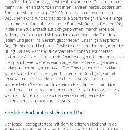
Je später der Nachmittag, desto voller wurde der Garten – immer
mehr Alte Herren strömten mit ihren Familien herbei, sodass am
Ende des Abends knapp 120 Gäste versammelt waren – ein
Besucherrekord für das traditionelle Spanferkelgrillen. Viele lange
nicht mehr in Karlsruhe gesehene Bundesbrüder hatten den Weg
in die alte Studienstadt auf sich genommen, manch eine alte
Aktivengeneration fand sich wieder zusammen – die Freude war
jedem und jeder ins Gesicht geschrieben. Unzählige Gespräche,
Begrüßungen und lachende Gesichte erhellten den Vorgarten des
Billing-Hauses. Passend zur erwarteten hohen Besucherzahl
hatten die Aktiven nicht nur ein Spanferkel gegrillt, sondern parallel
hierzu auch zwei weitere, warm angelieferte Ferkel organisiert,
sodass keiner hungern musste. Der Eingangsbereich des Hauses
wurde kurzerhand mit einigen Tischen zum Durchgangsbuffet
umgewidmet, sodass die zahlreichen mitgebrachten und
vorbereiteten Salate und Brote einen Platz fanden – mit dabei
natürlich auch der traditionsumwobene Mais-Erdnuss-Salat. Bis
weit nach Mitternacht blieb man versammelt, bei netten
Gesprächen, Getränken und Gesellschaft.
Feierliches Hochamt in St. Peter und Paul
Der letzte Festtag startete mit dem feierlichen Hochamt in der
Karlsruhe-Mühlburger Kirche St. Peter und Paul und der dortigen