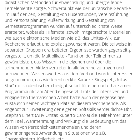
didaktischen Methoden für Abwechslung und übergreifende
Lernelemente sorgte. Schwerpunkt wie der unitarische Gedanke
im Lauf der Zeit, Gestaltung von Fuxenstunden, Vereinsführung
und Personalplanung, Außenwirkung und Gestaltung von
Semesterprogrammen wurden auf unterschiedlichste Weise
erarbeitet, wobei als Hilfsmittel sowohl mitgebrachte Materielien
wie auch elektronische Medien wie z.B. das Unitas-Wiki zur
Recherche erlaubt und explizit gewünscht waren. Die teilweise in
separaten Gruppen erarbeiteten Ergebnisse wurden gegenseitig
vorgestellt, um die Multiplikator-Funktion der Teilnehmer zu
gewährleisten, das Wissen in die eigenen und über die
teilnehmenden Aktivenvertreter in alle Vereine zu tragen und
anzuwenden. Wissenswertes aus dem Verband wurde interessiert
aufgenommen, das wiederentdeckte Karaoke-Singspiel „Unitas-
Star“ mit studentischem Liedgut sofort für einen unterhaltsamen
Programmpunkt am Abend eingesetzt. Trotz der intensiven und
engagierten thematischen Arbeit hatte auch der gegenseitige
Austausch seinen wichtigen Platz an diesem Wochenende. Als
Angebot zur Erweiterung der eigenen Softskills verdeutlichte Bbr.
Stephan Einert (AHV Unitas Ruperto-Carola) die Teilnehmer unter
dem Titel „Wahrnehmung und Wirkung“ die Bedeutung um das
Wissen von Persönlichkeitsmerkmalen und deren
gewinnbringende Anwendung in Situationen wie z.B.
Chargenämtern, Keilarbeit, etc.