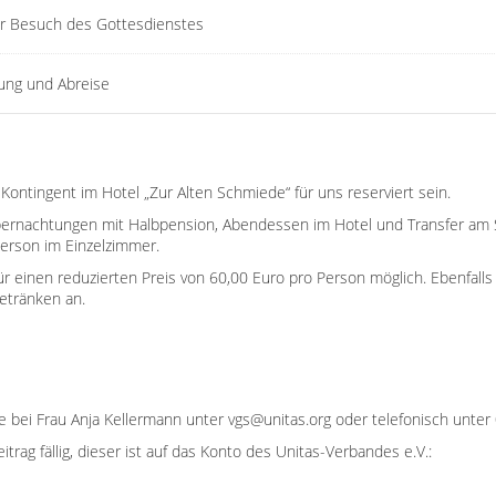
 Besuch des Gottesdienstes
ung und Abreise
Kontingent im Hotel „Zur Alten Schmiede“ für uns reserviert sein.
bernachtungen mit Halbpension, Abendessen im Hotel und Transfer am Sa
erson im Einzelzimmer.
 einen reduzierten Preis von 60,00 Euro pro Person möglich. Ebenfalls
Getränken an.
e bei Frau Anja Kellermann unter
vgs@unitas.org
oder telefonisch unte
rag fällig, dieser ist auf das Konto des Unitas-Verbandes e.V.: