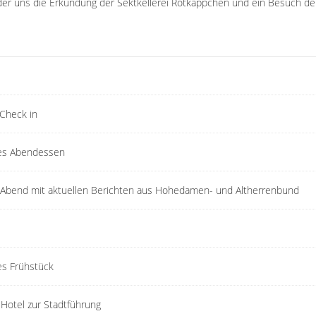
er uns die Erkundung der Sektkellerei Rotkäppchen und ein Besuch de
Check in
s Abendessen
r Abend mit aktuellen Berichten aus Hohedamen- und Altherrenbund
s Frühstück
Hotel zur Stadtführung