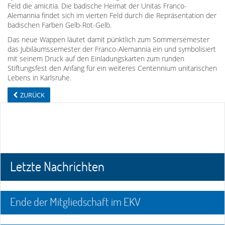
Feld die amicitia. Die badische Heimat der Unitas Franco-
Alemannia findet sich im vierten Feld durch die Repräsentation der
badischen Farben Gelb-Rot-Gelb.
Das neue Wappen läutet damit pünktlich zum Sommersemester
das Jubiläumssemester der Franco-Alemannia ein und symbolisiert
mit seinem Druck auf den Einladungskarten zum runden
Stiftungsfest den Anfang für ein weiteres Centennium unitarischen
Lebens in Karlsruhe.
ZURÜCK
Letzte Nachrichten
Ende der Mitgliedschaft im EKV