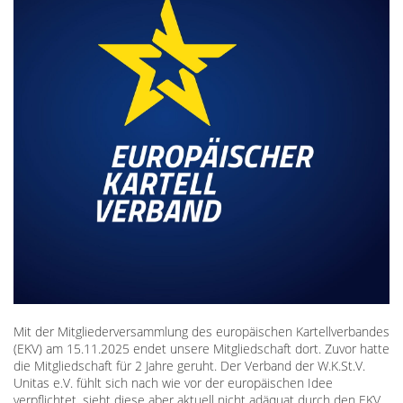
Mit der Mitgliederversammlung des europäischen Kartellverbandes
(EKV) am 15.11.2025 endet unsere Mitgliedschaft dort. Zuvor hatte
die Mitgliedschaft für 2 Jahre geruht. Der Verband der W.K.St.V.
Unitas e.V. fühlt sich nach wie vor der europäischen Idee
verpflichtet, sieht diese aber aktuell nicht adäquat durch den EKV