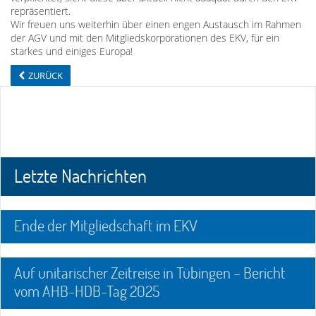
repräsentiert.
Wir freuen uns weiterhin über einen engen Austausch im Rahmen
der AGV und mit den Mitgliedskorporationen des EKV, für ein
starkes und einiges Europa!
ZURÜCK
Letzte Nachrichten
Ende der Mitgliedschaft im EKV
Auf unitarischer Zeitreise in Tübingen – Bericht
vom AHB-HDB-Tag 2025