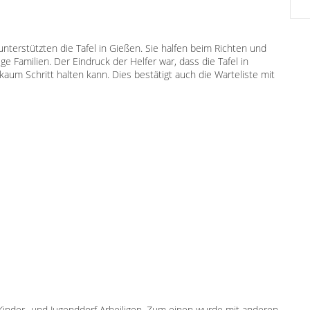
nterstützten die Tafel in Gießen. Sie halfen beim Richten und
ge Familien. Der Eindruck der Helfer war, dass die Tafel in
 kaum Schritt halten kann. Dies bestätigt auch die Warteliste mit
m Kinder- und Jugenddorf Arheiligen. Zum einen wurde mit anderen